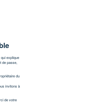
ble
qui explique
ot de passe,
opriétaire du
ous invitons à
ci de votre