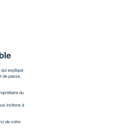
ble
qui explique
ot de passe,
opriétaire du
ous invitons à
ci de votre