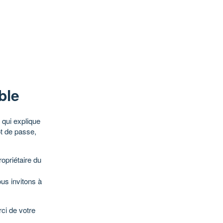
ble
qui explique
ot de passe,
opriétaire du
ous invitons à
ci de votre