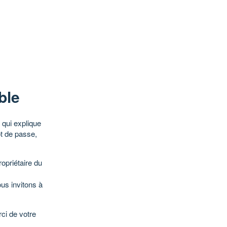
ble
qui explique
ot de passe,
opriétaire du
ous invitons à
ci de votre