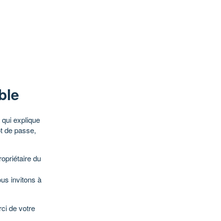
ble
qui explique
ot de passe,
opriétaire du
ous invitons à
ci de votre