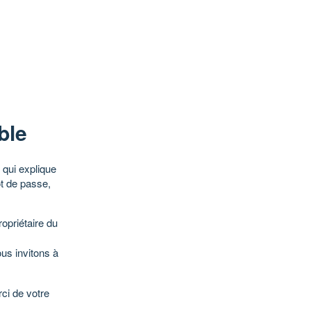
ble
qui explique
ot de passe,
opriétaire du
ous invitons à
ci de votre