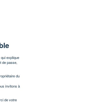
ble
qui explique
ot de passe,
opriétaire du
ous invitons à
ci de votre