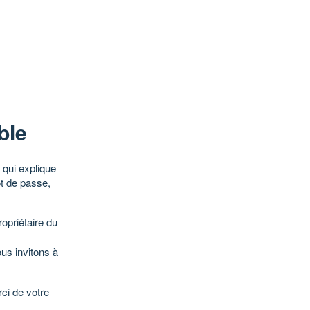
ble
qui explique
ot de passe,
opriétaire du
ous invitons à
ci de votre