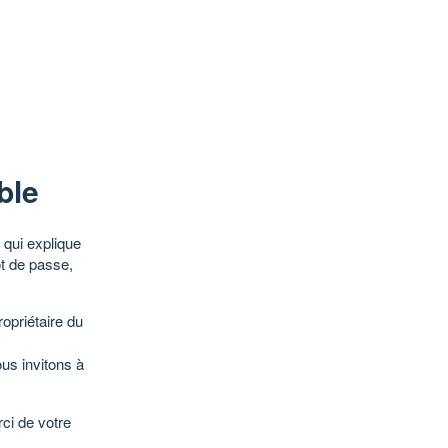
ble
qui explique
ot de passe,
opriétaire du
ous invitons à
ci de votre