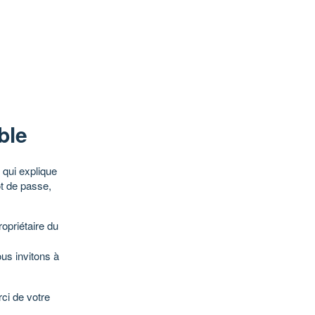
ble
qui explique
ot de passe,
opriétaire du
ous invitons à
ci de votre