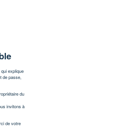
ble
qui explique
ot de passe,
opriétaire du
ous invitons à
ci de votre